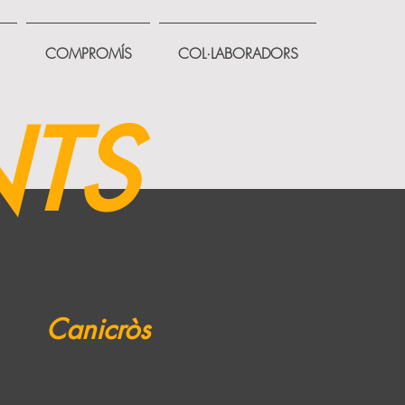
COMPROMÍS
COL·LABORADORS
TS
Canicròs