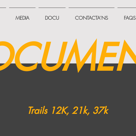
MEDIA
DOCU
CONTACTA'NS
FAQS
OCUMEN
Trails 12K, 21k, 37k