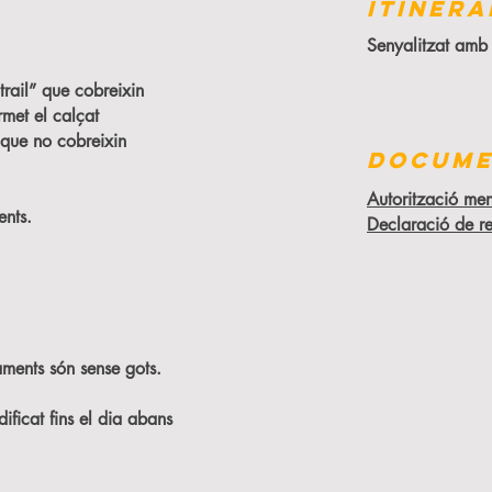
ITINERA
Senyalitzat amb c
“trail” que cobreixin
rmet el calçat
 que no cobreixin
DOCUME
Autorització men
ents.
Declaració de re
aments són sense gots.
ificat fins el dia abans