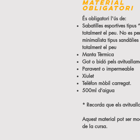
MATERIAL
OBLIGATORI
És obligatori l'ús de:
Sabatilles esportives tipus 
totalment el peu. No es pe
minimalista tipus sandàlies
totalment el peu
Manta Tèrmica
Got o bidó pels avituallam
Paravent o impermeable
Xiulet
Telèfon mòbil carregat.
500ml d’aigua
* Recorda que els avituall
Aquest material pot ser mod
de la cursa.