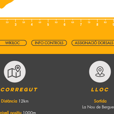
WIKILOC
INFO CONTROLS
ASSIGNACIÓ DORSALS
ecorregut
Lloc
Distància
12k
m
Sortida
La Nou de Bergu
nivell positiu
1000m