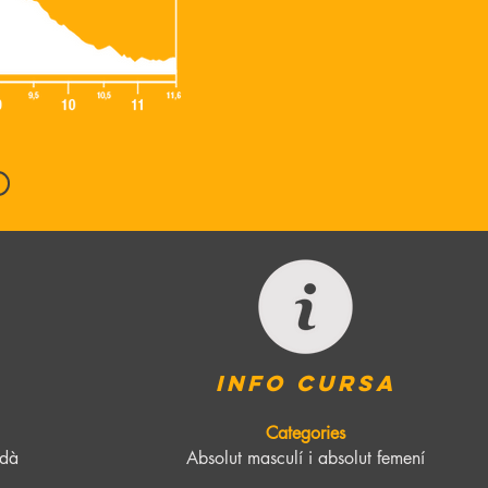
INfo Cursa
Categories
edà
Absolut masculí i absolut femení