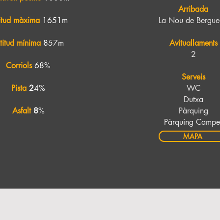
Arribada
itud màxima
1651m
La Nou de Bergu
titud mínima
857m
Avituallaments
2
Corriols
68%
Serveis
Pista
2
4%
WC
Dutxa
Asfalt
8
%
Pàrquing
​Pàrquing Campe
MAPA